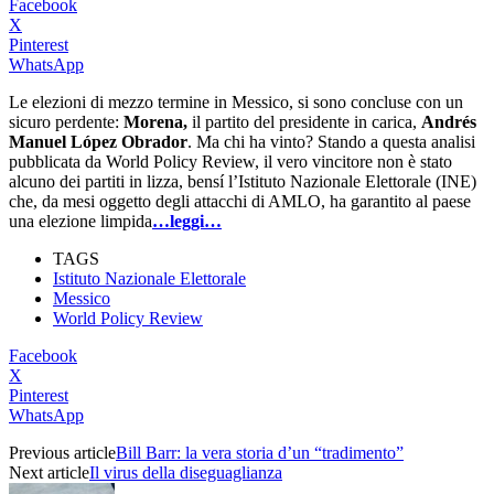
Facebook
X
Pinterest
WhatsApp
Le elezioni di mezzo termine in Messico, si sono concluse con un
sicuro perdente:
Morena,
il partito del presidente in carica,
Andrés
Manuel López Obrador
. Ma chi ha vinto? Stando a questa analisi
pubblicata da World Policy Review, il vero vincitore non è stato
alcuno dei partiti in lizza, bensí l’Istituto Nazionale Elettorale (INE)
che, da mesi oggetto degli attacchi di AMLO, ha garantito al paese
una elezione limpida
…leggi…
TAGS
Istituto Nazionale Elettorale
Messico
World Policy Review
Facebook
X
Pinterest
WhatsApp
Previous article
Bill Barr: la vera storia d’un “tradimento”
Next article
Il virus della diseguaglianza