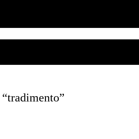
MESSICO
CUBA
CARIBE
BRASILE
SUD AMERICA
Saturday, August 8, 2026
n “tradimento”