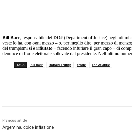
Bill Barr
, responsabile del
DOJ
(Department of Justice) negli ultimi 
veste lo ha, con ogni mezzo – o, per meglio dire, per mezzo di menzog
del trumpismi
si è rifiutato
– facendo infuriare il gran capo – di compie
denunce di frode elettorale sollevate dal presidente. Nell’ultimo nume
TAGS
Bill Barr
Donald Trump
frode
The Atlantic
Facebook
X
Pinterest
WhatsApp
Previous article
Argentina, dolce inflazione