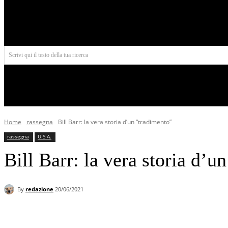
Aires
Scrivi qui il testo della tua ricerca
INIZIO
NORD AMERICA
AMERICA CENTRALE
Home
rassegna
Bill Barr: la vera storia d’un “tradimento”
rassegna
U.S.A.
Bill Barr: la vera storia d’u
By
redazione
20/06/2021
Facebook
X
Pinterest
WhatsApp