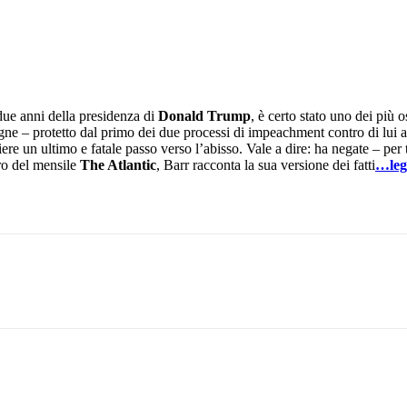
due anni della presidenza di
Donald Trump
, è certo stato uno dei più 
ne – protetto dal primo dei due processi di impeachment contro di lui a
re un ultimo e fatale passo verso l’abisso. Vale a dire: ha negate – per 
ro del mensile
The Atlantic
, Barr racconta la sua versione dei fatti
…le