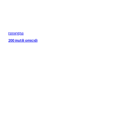
rassegna
200 inutili omicidi