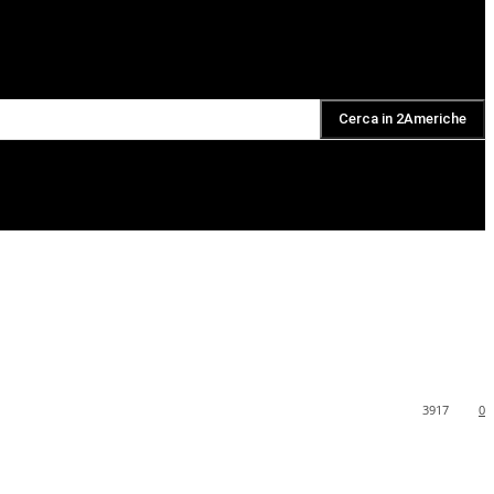
Cerca in 2Americhe
DAILY PODCAST
3917
0