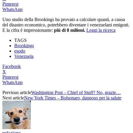
Pinterest
WhatsApp
Uno studio della Brookings ha provato a calcolare quanti, a causa
del disastro economico, potrebbero diventare i venezuelani emigrati.
E la cifra è impressionante:
più di 8 milioni.
Leggi la ricerca
TAGS
Brookings
esodo
Venezuela
Facebook
X
Pinterest
WhatsApp
Previous article
Washington Post – Chief of Stuff? No, grazie…
Next article
New York Times – Bolsonaro, dannoso per la salute
redazione