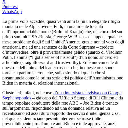
X
Pinterest
WhatsApp
La prima volta accadde, quasi venti anni fa, in un elegante rifugio
montano nelle Alpi slovene. Fu lì, in una ridente località
dall’impronunciabile nome (Brdo pri Kranju) che, nel corso del suo
primo summit USA-Russia, George W. Bush – da appena qualche
mese presidente degli Stati Uniti d’America grazie non al voto degli
americani, ma ad una sentenza della Corte Suprema – credette
d’intravvedere, oltre il proverbialmente gelido sguardo di Vladimir
Putin, l’anima (“I got a sense of his soul”) d’un uomo sincero ed
affidabile (straightforward and trustworthy). Ed è nuovamente di
questo – dell’anima del leader russo – che, in queste ore, sono
tornate a parlare le cronache, sullo sfondo di quella che si
preannuncia come la prima seria crisi politica dell’Amministrazione
Biden in materia di relazioni internazionali.
Giusto ieri, infatti, nel corso
d’una intervista televisiva con George
Stephanopoulos
– già capo dell’Ufficio Stampa di Bill Clinton e da
tempo popolare conduttore della rete ABC – Joe Biden è tornato
sull’argomento, rispondendo ad una domanda relativa ad un
recentissimo ed assai duro rapporto dei servizi d’intelligenza Usa,
nel quale si denunciano pesanti interferenze russe (tutte
prevedibilmente pro-Trump e anti-Biden e tutte approvate, anzi,