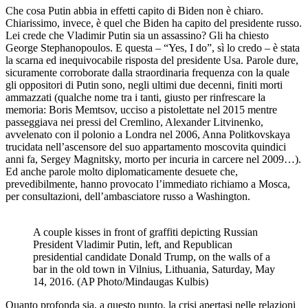
Che cosa Putin abbia in effetti capito di Biden non è chiaro.
Chiarissimo, invece, è quel che Biden ha capito del presidente russo.
Lei crede che Vladimir Putin sia un assassino? Gli ha chiesto
George Stephanopoulos. E questa – “Yes, I do”, sì lo credo – è stata
la scarna ed inequivocabile risposta del presidente Usa. Parole dure,
sicuramente corroborate dalla straordinaria frequenza con la quale
gli oppositori di Putin sono, negli ultimi due decenni, finiti morti
ammazzati (qualche nome tra i tanti, giusto per rinfrescare la
memoria: Boris Memtsov, ucciso a pistolettate nel 2015 mentre
passeggiava nei pressi del Cremlino, Alexander Litvinenko,
avvelenato con il polonio a Londra nel 2006, Anna Politkovskaya
trucidata nell’ascensore del suo appartamento moscovita quindici
anni fa, Sergey Magnitsky, morto per incuria in carcere nel 2009…).
Ed anche parole molto diplomaticamente desuete che,
prevedibilmente, hanno provocato l’immediato richiamo a Mosca,
per consultazioni, dell’ambasciatore russo a Washington.
A couple kisses in front of graffiti depicting Russian
President Vladimir Putin, left, and Republican
presidential candidate Donald Trump, on the walls of a
bar in the old town in Vilnius, Lithuania, Saturday, May
14, 2016. (AP Photo/Mindaugas Kulbis)
Quanto profonda sia, a questo punto, la crisi apertasi nelle relazioni