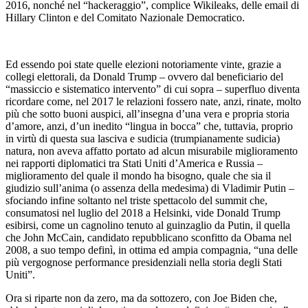
2016, nonché nel “hackeraggio”, complice Wikileaks, delle email di
Hillary Clinton e del Comitato Nazionale Democratico.
Ed essendo poi state quelle elezioni notoriamente vinte, grazie a
collegi elettorali, da Donald Trump – ovvero dal beneficiario del
“massiccio e sistematico intervento” di cui sopra – superfluo diventa
ricordare come, nel 2017 le relazioni fossero nate, anzi, rinate, molto
più che sotto buoni auspici, all’insegna d’una vera e propria storia
d’amore, anzi, d’un inedito “lingua in bocca” che, tuttavia, proprio
in virtù di questa sua lasciva e sudicia (trumpianamente sudicia)
natura, non aveva affatto portato ad alcun misurabile miglioramento
nei rapporti diplomatici tra Stati Uniti d’America e Russia –
miglioramento del quale il mondo ha bisogno, quale che sia il
giudizio sull’anima (o assenza della medesima) di Vladimir Putin –
sfociando infine soltanto nel triste spettacolo del summit che,
consumatosi nel luglio del 2018 a Helsinki, vide Donald Trump
esibirsi, come un cagnolino tenuto al guinzaglio da Putin, il quella
che John McCain, candidato repubblicano sconfitto da Obama nel
2008, a suo tempo definì, in ottima ed ampia compagnia, “una delle
più vergognose performance presidenziali nella storia degli Stati
Uniti”.
Ora si riparte non da zero, ma da sottozero, con Joe Biden che,