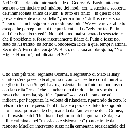
Nel 2001, al debutto internazionale di George W. Bush, tutto era
sembrato cominciare nel migliore dei modi, con la succitata scoperta
dell’immacolata anima di Putin. E tutto era finito – in questo caso
prevalentemente a causa della “guerra infinita” di Bush e dei suoi
“neocons”– nel peggiore dei modi possibili. “We were never able to
escape the perception that the president had naïvely trusted Putin
and then been betrayed”. Non abbiamo mai superato la sensazione
che il presidente si fosse ingenuamente fidato di Putin e fosse poi
stato da lui tradito, ha scritto Condoleeza Rice, a quei tempi National
Security Adviser di George W. Bush, nella sua autobiografia, “No
Higher Honour”, pubblicata nel 2011.
Otto anni più tardi, regnante Obama, il segretario di Stato Hillary
Clinton s’era presentata al primo incontro di vertice con il ministro
degli esteri russo Sergei Lavrov, ostentando un finto bottone rosso
con la scritta “reset” che – anche se mal tradotta in un vocabolo
russo che, in realtà, significa “pausa” – stava chiaramente ad
indicare, per l’appunto, la volontà di rilanciare, ripartendo da zero, le
relazioni tra i due paesi. Ed il tutto s’era poi, da subito, trasfigurato
in una rissa permanente che, marcata dall’annessione della Crimea,
dall’invasione dell’Ucraina e dagli orrori della guerra in Siria, era
infine culminata nel “massiccio e sistematico” (parole tratte dal
rapporto Mueller) intervento russo nella campagna presidenziale del