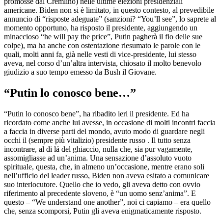
promosse dal Cremlino) nelle ultime elezioni presidenziali
americane. Biden non si è limitato, in questo contesto, al prevedibile
annuncio di “risposte adeguate” (sanzioni? “You’ll see”, lo saprete al
momento opportuno, ha risposto il presidente, aggiungendo un
minaccioso “he will pay the price”, Putin pagherà il fio delle sue
colpe), ma ha anche con ostentazione riesumato le parole con le
quali, molti anni fa, già nelle vesti di vice-presidente, lui stesso
aveva, nel corso d’un’altra intervista, chiosato il molto benevolo
giudizio a suo tempo emesso da Bush il Giovane.
“Putin lo conosco bene…”
“Putin lo conosco bene”, ha ribadito ieri il presidente. Ed ha
ricordato come anche lui avesse, in occasione di molti incontri faccia
a faccia in diverse parti del mondo, avuto modo di guardare negli
occhi il (sempre più vitalizio) presidente russo . Il tutto senza
incontrare, al di lá del ghiaccio, nulla che, sia pur vagamente,
assomigliasse ad un’anima. Una sensazione d’assoluto vuoto
spirituale, questa, che, in almeno un’occasione, mentre erano soli
nell’ufficio del leader russo, Biden non aveva esitato a comunicare
suo interlocutore. Quello che io vedo, gli aveva detto con ovvio
riferimento al precedente sloveno, è “un uomo senz’anima”. E
questo – “We understand one another”, noi ci capiamo – era quello
che, senza scomporsi, Putin gli aveva enigmaticamente risposto.