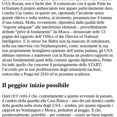
USA-Russia, non è facile dire. Il comunicato con il quale Putin ha
richiamato il proprio ambasciatore non appare particolarmente duro.
I media Usa vanno, in queste ore, riportando l’incidente senza
grande rilievo e nulla sembra, al momento, preannunciare il trauma
d’una rottura. Molto, ovviamente, dipenderà dalla qualità delle
“risposte adeguate” alle interferenze elettorali – prevedibilmente
definite “prive di fondamento” da Mosca – denunciate nelle 53
pagine del rapporto dell’ Office of the Director of National
Intelligence. E lo stesso Joe Biden non ha mancato di sottolineare,
nella sua intervista con Stephanopoulos, come, nonostante la sua
non propriamente lusinghiera opinione dell’anima putiana, gli USA
abbiano interesse a mantenere con la Russia un positivo rapporto su
alcuni fondamentali punti della comune agenda diplomatica. Primo
fra tutti: quello che concerne il prolungamento dello START,
l’accordo per la non proliferazione degli armamenti nucleari,
sottoscritto a Praga nel 2010 ed in prossima scadenza.
Il peggior inizio possibile
Quel ch’è certo è che, contrariamente a quanto avvenuto in passato,
il cambio della guardia alla Casa Bianca – uno dei più drastici cambi
della guardia nella storia degli USA – sembra, per quanto riguarda i
rapporti tra Washington e Mosca, preludere al peggio. Il che,
paradossalmente, potrebbe – per contrasto – essere un buon segnale.