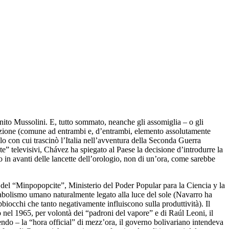
ito Mussolini. E, tutto sommato, neanche gli assomiglia – o gli
nzione (comune ad entrambi e, d’entrambi, elemento assolutamente
o con cui trascinò l’Italia nell’avventura della Seconda Guerra
” televisivi, Chávez ha spiegato al Paese la decisione d’introdurre la
o in avanti delle lancette dell’orologio, non di un’ora, come sarebbe
del “Minpopopcite”, Ministerio del Poder Popular para la Ciencia y la
tabolismo umano naturalmente legato alla luce del sole (Navarro ha
bbiocchi che tanto negativamente influiscono sulla produttività). Il
tto nel 1965, per volontà dei “padroni del vapore” e di Raúl Leoni, il
cendo – la “hora official” di mezz’ora, il governo bolivariano intendeva