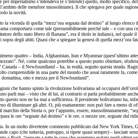
e per imperialismo s’intendeva (e s’intende) quello, molto specifico, del
l’ambito delle metafore mussoliniane). Il che spiegava per quale ragione 
olo la novità.
 la vicenda di quella “mezz’ora segnata dal destino” al lungo elenco del
 ama comportarsi come tale (presumibilmente perché tale – e con una cer
atore dello stato libero di Banana”, era il titolo in italiano), nel quale 
 sopra degli abiti. Quasi che a spiegare la genesi di quella mezz’ora fat
ti almeno quattro – India, Afghanistan, Iran e Myanmar (quest’ultimo attes
imezzato”. Né, come qualcuno potrebbe a questo punto obiettare, sfodera
Canada – il Newfoundland – ha, in realtà, seguito questa strada. Ragi
olto comprensibile in una parte del mondo che assai raramente fa, come si
 di domattina, otto e mezza per il Newfounland”.
agioni che hanno spinto la rivoluzione bolivariana ad occuparsi dell’o
no parli mai – visto che di lui, al contrario si parla probabilmente anche
to questo non ne ha mai a sufficienza. Il presidente bolivariano ha, infatt
o di illuminare gli altri. O, più esattamente: non può fare a meno di of
l marchio della Storia o, per l’appunto, essere, mussolinianamente, “seg
epara le ore “segnate dal destino” e le ore, o mezze ore, segnate dal ridi
uela. In un molto divertente commento pubblicato dal New York Times, G
ande capo (che tuttavia, putroppo, si ripete quasi sempre) – lasciate senz
ento a Bush, “pensate a tutte le cose che avremmo evitato negli ultimi s