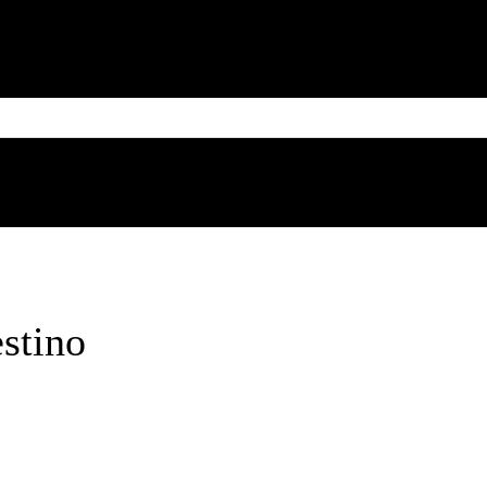
MESSICO
CUBA
CARIBE
BRASILE
SUD AMERICA
Friday, August 7, 2026
stino