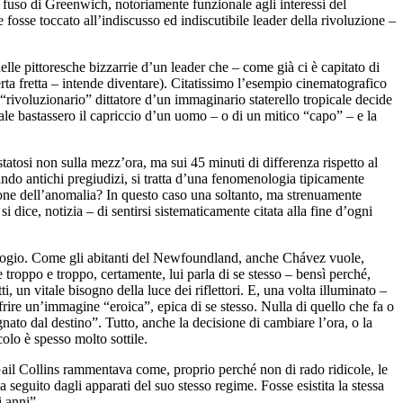
 fuso di Greenwich, notoriamente funzionale agli interessi del
fosse toccato all’indiscusso ed indiscutibile leader della rivoluzione –
le pittoresche bizzarrie d’un leader che – come già ci è capitato di
ta fretta – intende diventare). Citatissimo l’esempio cinematografico
il “rivoluzionario” dittatore d’un immaginario staterello tropicale decide
ale bastassero il capriccio d’un uomo – o di un mitico “capo” – e la
tatosi non sulla mezz’ora, ma sui 45 minuti di differenza rispetto al
ndo antichi pregiudizi, si tratta d’una fenomenologia tipicamente
one dell’anomalia? In questo caso una soltanto, ma strenuamente
 dice, notizia – di sentirsi sistematicamente citata alla fine d’ogni
rologio. Come gli abitanti del Newfoundland, anche Chávez vuole,
 troppo e troppo, certamente, lui parla di se stesso – bensì perché,
i, un vitale bisogno della luce dei riflettori. E, una volta illuminato –
frire un’immagine “eroica”, epica di se stesso. Nulla di quello che fa o
nato dal destino”. Tutto, anche la decisione di cambiare l’ora, o la
colo è spesso molto sottile.
ail Collins rammentava come, proprio perché non di rado ridicole, le
a seguito dagli apparati del suo stesso regime. Fosse esistita la stessa
ei anni”…