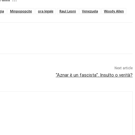
gia
Minpopopcite
ora legale
Raul Leoni
Venezuela
Woody Allen
Next article
“Aznar è un fascista”. Insulto o verità?