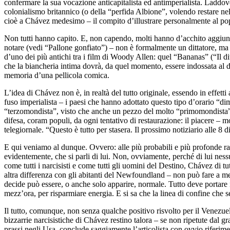
confermare la sua vocazione anticapitalista ed antimperialista. Laddov
colonialismo britannico (o della “perfida Albione”, volendo restare nel
cioè a Chávez medesimo – il compito d’illustrare personalmente al pop
Non tutti hanno capito. E, non capendo, molti hanno d’acchito aggiunto
notare (vedi “Pallone gonfiato”) – non è formalmente un dittatore, ma
d’uno dei più antichi tra i film di Woody Allen: quel “Bananas” (“Il ditt
che la biancheria intima dovrà, da quel momento, essere indossata al di
memoria d’una pellicola comica.
L’idea di Chávez non è, in realtà del tutto originale, essendo in effet
fuso imperialista – i paesi che hanno adottato questo tipo d’orario “d
“terzomondista”, visto che anche un pezzo del molto “primomondista” 
difesa, coram populi, da ogni tentativo di restaurazione: il piacere – m
telegiornale. “Questo è tutto per stasera. Il prossimo notiziario alle 8
E qui veniamo al dunque. Ovvero: alle più probabili e più profonde r
evidentemente, che si parli di lui. Non, ovviamente, perché di lui nessu
come tutti i narcisisti e come tutti gli uomini del Destino, Chávez di tut
altra differenza con gli abitanti del Newfoundland – non può fare a men
decide può essere, o anche solo apparire, normale. Tutto deve portare i
mezz’ora, per risparmiare energia. E si sa che la linea di confine che s
Il tutto, comunque, non senza qualche positivo risvolto per il Venez
bizzarrie narcisistiche di Chávez restino talora – se non ripetute dal gr
prassi negli Usa, conclude saggiamente l’articolista con ovvio riferim