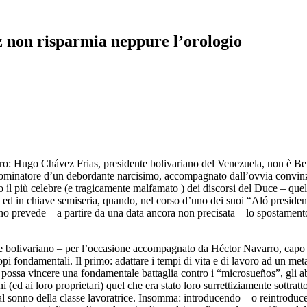
 non risparmia neppure l’orologio
aro: Hugo Chávez Frias, presidente bolivariano del Venezuela, non è Ben
enominatore d’un debordante narcisimo, accompagnato dall’ovvia convi
il più celebre (e tragicamente malfamato ) dei discorsi del Duce – quell
d in chiave semiseria, quando, nel corso d’uno dei suoi “Aló presidente
iano prevede – a partire da una data ancora non precisata – lo spostament
e bolivariano – per l’occasione accompagnato da Héctor Navarro, capo 
i fondamentali. Il primo: adattare i tempi di vita e di lavoro ad un me
si possa vincere una fondamentale battaglia contro i “microsueños”, gli a
ni (ed ai loro proprietari) quel che era stato loro surrettiziamente sottra
to al sonno della classe lavoratrice. Insomma: introducendo – o reintrodu