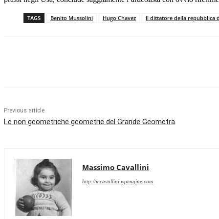
TAGS
Benito Mussolini
Hugo Chavez
Il dittatore della repubblica
Facebook
X
Pinterest
WhatsApp
Previous article
Le non geometriche geometrie del Grande Geometra
Massimo Cavallini
http://mcavallini.wpengine.com