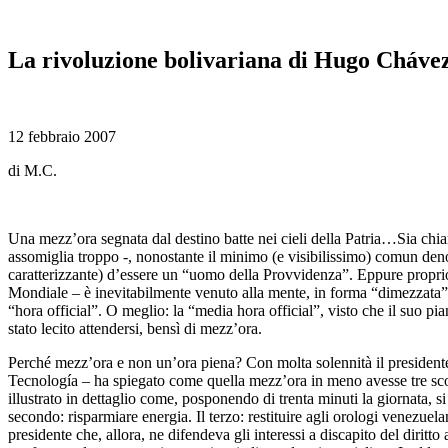
La rivoluzione bolivariana di Hugo Chávez
12 febbraio 2007
di M.C.
Una mezz’ora segnata dal destino batte nei cieli della Patria…Sia chi
assomiglia troppo -, nonostante il minimo (e visibilissimo) comun d
caratterizzante) d’essere un “uomo della Provvidenza”. Eppure proprio 
Mondiale – è inevitabilmente venuto alla mente, in forma “dimezzata” e
“hora official”. O meglio: la “media hora official”, visto che il suo p
stato lecito attendersi, bensì di mezz’ora.
Perché mezz’ora e non un’ora piena? Con molta solennità il president
Tecnología – ha spiegato come quella mezz’ora in meno avesse tre scop
illustrato in dettaglio come, posponendo di trenta minuti la giornata, 
secondo: risparmiare energia. Il terzo: restituire agli orologi venezuela
presidente che, allora, ne difendeva gli interessi a discapito del dirit