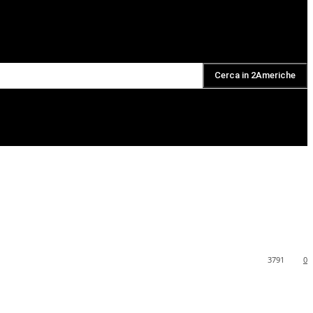
Cerca in 2Americhe
DAILY PODCAST
3791
0