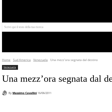
Aires
Scrivi qui il testo della tua ricerca
INIZIO
NORD AMERICA
AMERICA CENTRALE
Home
Sud America
Venezuela
Una mezz'ora segnata dal destino
Venezuela
Una mezz’ora segnata dal de
By
Massimo Cavallini
16/06/2011
Facebook
X
Pinterest
WhatsApp