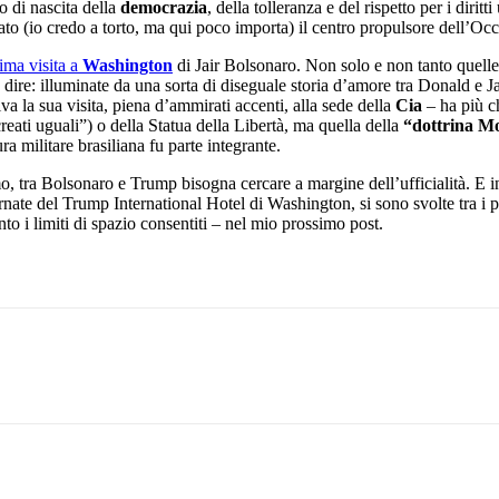
o di nascita della
democrazia
, della tolleranza e del rispetto per i dir
to (io credo a torto, ma qui poco importa) il centro propulsore dell’Occ
ima visita a
Washington
di Jair Bolsonaro. Non solo e non tanto quelle, 
dire: illuminate da una sorta di diseguale storia d’amore tra Donald e Jai
 la sua visita, piena d’ammirati accenti, alla sede della
Cia
– ha più c
reati uguali”) o della Statua della Libertà, ma quella della
“dottrina M
tura militare brasiliana fu parte integrante.
o, tra Bolsonaro e Trump bisogna cercare a margine dell’ufficialità. E in
ate del Trump International Hotel di Washington, si sono svolte tra i p
o i limiti di spazio consentiti – nel mio prossimo post.