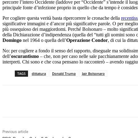
percorre l’intero Occidente (laddove per “Occidente” s’intende il luog
principale fonte d’infezione proprio in quello che da tempo è considera
Per cogliere questa verità basta ripercorrere le cronache della
recentiss
significative immagini e d’ancor più significative parole. O per meglio 
più ossequioso dei maggiordomi. Perché Bolsonaro – molto significativa
della Dichiarazione d’indipendenza (quella del “tutti gli uomini sono c
Domingo
nel 1964 o quella dell’
Operazione Condor
, di cui la ditta
No: per cogliere a fondo il senso del rapporto, diseguale ma solidissim
dell’
oscurantismo
– che, non per caso nelle sale pacchianamente adorn
interpreti. Chi sono e che cosa pensano lo racconterò – avendo raggiunt
TAGS
dittatura
Donald Trump
Jair Bolsonaro
Facebook
X
Pinterest
WhatsApp
Previous article