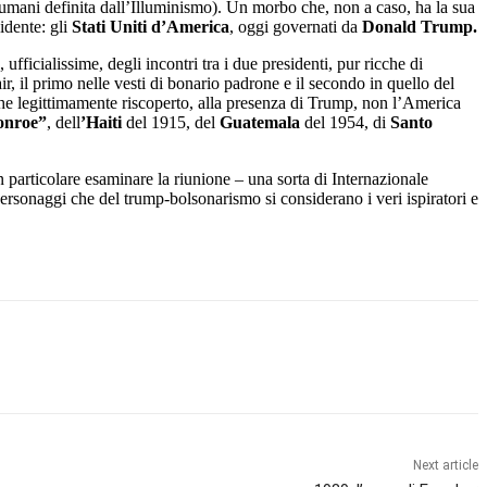
itti umani definita dall’Illuminismo). Un morbo che, non a caso, ha la sua
idente: gli
Stati Uniti d’America
, oggi governati da
Donald Trump.
ufficialissime, degli incontri tra i due presidenti, pur ricche di
r, il primo nelle vesti di bonario padrone e il secondo in quello del
he legittimamente riscoperto, alla presenza di Trump, non l’America
onroe”
, dell
’Haiti
del 1915, del
Guatemala
del 1954, di
Santo
 particolare esaminare la riunione – una sorta di Internazionale
ersonaggi che del trump-bolsonarismo si considerano i veri ispiratori e
Next article