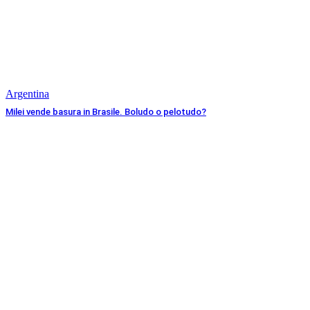
Argentina
Milei vende basura in Brasile. Boludo o pelotudo?