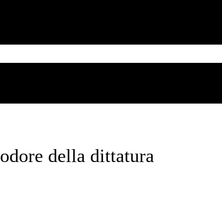
MESSICO
CUBA
CARIBE
BRASILE
SUD AMERICA
Friday, August 7, 2026
a
odore della dittatura