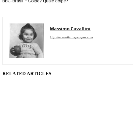
BBC-Brasil – Golpe? Quale golpe?
Massimo Cavallini
http://mcavallini.wpengine.com
RELATED ARTICLES