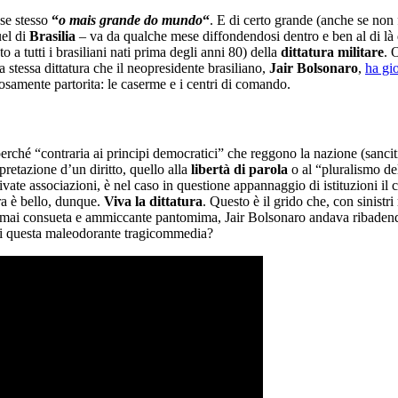
se stesso
“
o mais grande do mundo
“
. E di certo grande (anche se non 
uel di
Brasilia
– va da qualche mese diffondendosi dentro e ben al di là d
 a tutti i brasiliani nati prima degli anni 80) della
dittatura militare
. 
a stessa dittatura che il neopresidente brasiliano,
Jair Bolsonaro
,
ha gio
osamente partorita: le caserme e i centri di comando.
erché “contraria ai principi democratici” che reggono la nazione (sanciti
pretazione d’un diritto, quello alla
libertà di parola
o al “pluralismo de
 private associazioni, è nel caso in questione appannaggio di istituzioni 
ura è bello, dunque.
Viva la dittatura
. Questo è il grido che, con sinistr
 ormai consueta e ammiccante pantomima, Jair Bolsonaro andava ribadendo l
 di questa maleodorante tragicommedia?