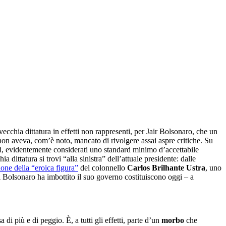
cchia dittatura in effetti non rappresenti, per Jair Bolsonaro, che un
 non aveva, com’è noto, mancato di rivolgere assai aspre critiche. Su
ti, evidentemente considerati uno standard minimo d’accettabile
 dittatura si trovi “alla sinistra” dell’attuale presidente: dalle
zione della “eroica figura”
del colonnello
Carlos Brilhante Ustra
, uno
li Bolsonaro ha imbottito il suo governo costituiscono oggi – a
di più e di peggio. È, a tutti gli effetti, parte d’un
morbo
che