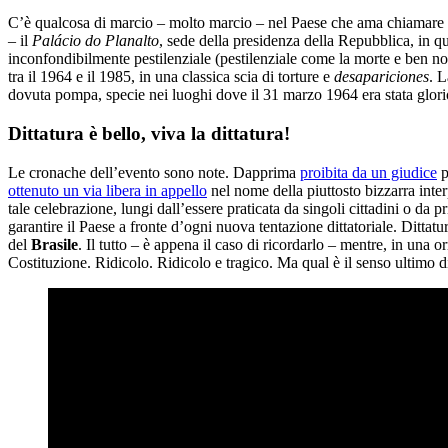
C’è qualcosa di marcio – molto marcio – nel Paese che ama chiamare 
– il
Palácio do Planalto
, sede della presidenza della Repubblica, in q
inconfondibilmente pestilenziale (pestilenziale come la morte e ben noto
tra il 1964 e il 1985, in una classica scia di torture e
desapariciones
. L
dovuta pompa, specie nei luoghi dove il 31 marzo 1964 era stata glori
Dittatura è bello, viva la dittatura!
Le cronache dell’evento sono note. Dapprima
proibita da un giudice
p
ottenuto un via libera in appello
nel nome della piuttosto bizzarra inter
tale celebrazione, lungi dall’essere praticata da singoli cittadini o da
garantire il Paese a fronte d’ogni nuova tentazione dittatoriale. Dittat
del
Brasile
. Il tutto – è appena il caso di ricordarlo – mentre, in una
Costituzione. Ridicolo. Ridicolo e tragico. Ma qual è il senso ultimo