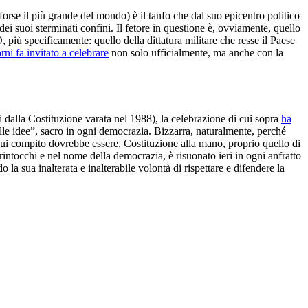
forse il più grande del mondo) è il tanfo che dal suo epicentro politico
ei suoi sterminati confini. Il fetore in questione è, ovviamente, quello
O, più specificamente: quello della dittatura militare che resse il Paese
rni fa invitato a celebrare
non solo ufficialmente, ma anche con la
 dalla Costituzione varata nel 1988), la celebrazione di cui sopra
ha
lle idee”, sacro in ogni democrazia. Bizzarra, naturalmente, perché
il cui compito dovrebbe essere, Costituzione alla mano, proprio quello di
i rintocchi e nel nome della democrazia, è risuonato ieri in ogni anfratto
a sua inalterata e inalterabile volontà di rispettare e difendere la