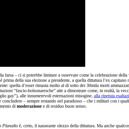
farsa – ci si potrebbe limitare a osservare come la celebrazione della ve
é prima della sua elezione a presidente, a quella dittatura l’ex capitano
ente: quella d’esser rimasta molto al di sotto dei 30mila morti ammazza
azioni “fascio-bolsonaresche” atte a dimostrare come, in realtà, la vecchia
glio gay”), alle innumerevoli esternazioni misogine,
alla ripetuta esalta
fine concludere – sempre restando nel paradosso – che i militari con i qua
emento di
moderazione
e di residuo buon senso.
o Planalto
è, certo, il nauseante olezzo della dittatura. Ma anche qualcosa 