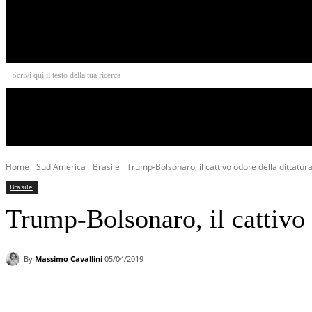
Aires
Scrivi qui il testo della tua ricerca
INIZIO
NORD AMERICA
AMERICA CENTRALE
Home
Sud America
Brasile
Trump-Bolsonaro, il cattivo odore della dittatur
Brasile
Trump-Bolsonaro, il cattivo 
By
Massimo Cavallini
05/04/2019
Facebook
X
Pinterest
WhatsApp