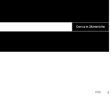
Cerca in 2Americhe
DAILY PODCAST
3705
0