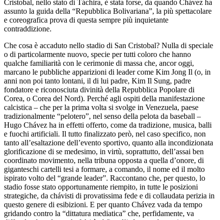
Cristobal, nello stato di Táchira, è stata forse, da quando Chávez ha
assunto la guida della “Repubblica Bolivariana”, la più spettacolare
e coreografica prova di questa sempre più inquietante
contraddizione.
Che cosa è accaduto nello stadio di San Cristobal? Nulla di speciale
o di particolarmente nuovo, specie per tutti coloro che hanno
qualche familiarità con le cerimonie di massa che, ancor oggi,
marcano le pubbliche apparizioni di leader come Kim Jong Il (o, in
anni non poi tanto lontani, il di lui padre, Kim Il Sung, padre
fondatore e riconosciuta divinità della Repubblica Popolare di
Corea, o Corea del Nord). Perché agli ospiti della manifestazione
calcistica – che per la prima volta si svolge in Venezuela, paese
tradizionalmente “pelotero”, nel senso della pelota da baseball –
Hugo Chávez ha in effetti offerto, come da tradizione, musica, balli
e fuochi artificiali. Il tutto finalizzato però, nel caso specifico, non
tanto all’esaltazione dell’evento sportivo, quanto alla incondizionata
glorificazione di se medesimo, in virtù, soprattutto, dell’assai ben
coordinato movimento, nella tribuna opposta a quella d’onore, di
giganteschi cartelli tesi a formare, a comando, il nome ed il molto
ispirato volto del “grande leader”. Raccontano che, per questo, lo
stadio fosse stato opportunamente riempito, in tutte le posizioni
strategiche, da chávisti di provatissima fede e di collaudata perizia in
questo genere di esibizioni. E per quanto Chávez vada da tempo
gridando contro la “dittatura mediatica” che, perfidamente, va