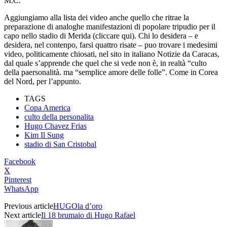
M.C.
Aggiungiamo alla lista dei video anche quello che ritrae la
preparazione di analoghe manifestazioni di popolare tripudio per il
capo nello stadio di Merida (cliccare qui). Chi lo desidera – e
desidera, nel contenpo, farsi quattro risate – puo trovare i medesimi
video, politicamente chiosati, nel sito in italiano Notizie da Caracas,
dal quale s’apprende che quel che si vede non è, in realtà “culto
della paersonalità. ma “semplice amore delle folle”. Come in Corea
del Nord, per l’appunto.
TAGS
Copa America
culto della personalita
Hugo Chavez Frias
Kim Il Sung
stadio di San Cristobal
Facebook
X
Pinterest
WhatsApp
Previous article
HUGOla d’oro
Next article
Il 18 brumaio di Hugo Rafael