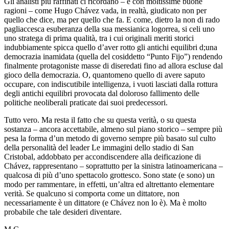
Gli analisti più raffinati ci ricordano – e con moltissime buone
ragioni – come Hugo Chávez vada, in realtà, giudicato non per
quello che dice, ma per quello che fa. E come, dietro la non di rado
pagliaccesca esuberanza della sua messianica logorrea, si celi uno
uno stratega di prima qualità, tra i cui originali meriti storici
indubbiamente spicca quello d’aver rotto gli antichi equilibri d;una
democrazia inamidata (quella del cosiddetto “Punto Fijo”) rendendo
finalmente protagoniste masse di diseredati fino ad allora escluse dal
gioco della democrazia. O, quantomeno quello di avere saputo
occupare, con indiscutibile intelligenza, i vuoti lasciati dalla rottura
degli antichi equilibri provocata dal doloroso fallimento delle
politiche neoliberali praticate dai suoi predecessori.
Tutto vero. Ma resta il fatto che su questa verità, o su questa
sostanza – ancora accettabile, almeno sul piano storico – sempre più
pesa la forma d’un metodo di governo sempre più basato sul culto
della personalità del leader Le immagini dello stadio di San
Cristobal, addobbato per accondiscendere alla deificazione di
Chávez, rappresentano – soprattutto per la sinistra latinoamericana –
qualcosa di più d’uno spettacolo grottesco. Sono state (e sono) un
modo per rammentare, in effetti, un’altra ed altrettanto elementare
verità. Se qualcuno si comporta come un dittatore, non
necessariamente è un dittatore (e Chávez non lo è). Ma è molto
probabile che tale desideri diventare.