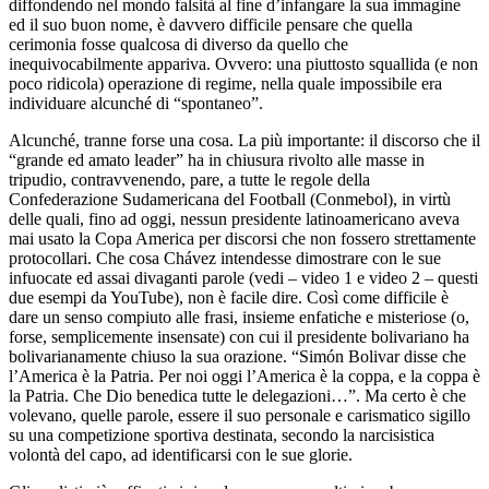
diffondendo nel mondo falsità al fine d’infangare la sua immagine
ed il suo buon nome, è davvero difficile pensare che quella
cerimonia fosse qualcosa di diverso da quello che
inequivocabilmente appariva. Ovvero: una piuttosto squallida (e non
poco ridicola) operazione di regime, nella quale impossibile era
individuare alcunché di “spontaneo”.
Alcunché, tranne forse una cosa. La più importante: il discorso che il
“grande ed amato leader” ha in chiusura rivolto alle masse in
tripudio, contravvenendo, pare, a tutte le regole della
Confederazione Sudamericana del Football (Conmebol), in virtù
delle quali, fino ad oggi, nessun presidente latinoamericano aveva
mai usato la Copa America per discorsi che non fossero strettamente
protocollari. Che cosa Chávez intendesse dimostrare con le sue
infuocate ed assai divaganti parole (vedi – video 1 e video 2 – questi
due esempi da YouTube), non è facile dire. Così come difficile è
dare un senso compiuto alle frasi, insieme enfatiche e misteriose (o,
forse, semplicemente insensate) con cui il presidente bolivariano ha
bolivarianamente chiuso la sua orazione. “Simón Bolivar disse che
l’America è la Patria. Per noi oggi l’America è la coppa, e la coppa è
la Patria. Che Dio benedica tutte le delegazioni…”. Ma certo è che
volevano, quelle parole, essere il suo personale e carismatico sigillo
su una competizione sportiva destinata, secondo la narcisistica
volontà del capo, ad identificarsi con le sue glorie.