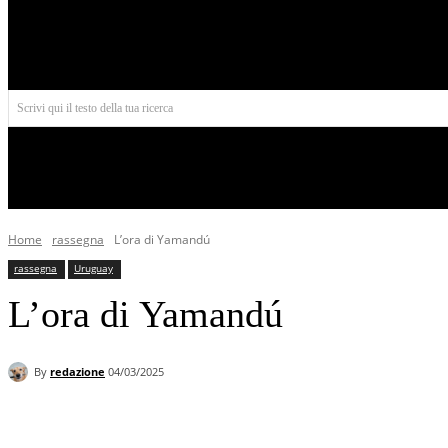
Aires
Scrivi qui il testo della tua ricerca
INIZIO
NORD AMERICA
AMERICA CENTRALE
Home
rassegna
L’ora di Yamandú
rassegna
Uruguay
L’ora di Yamandú
By
redazione
04/03/2025
Facebook
X
Pinterest
WhatsApp