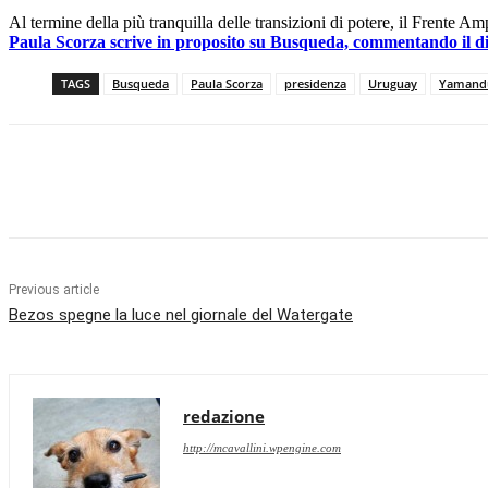
Al termine della più tranquilla delle transizioni di potere, il Frente 
Paula Scorza scrive in proposito su Busqueda, commentando il di
TAGS
Busqueda
Paula Scorza
presidenza
Uruguay
Yamandu
Facebook
X
Pinterest
WhatsApp
Previous article
Bezos spegne la luce nel giornale del Watergate
redazione
http://mcavallini.wpengine.com