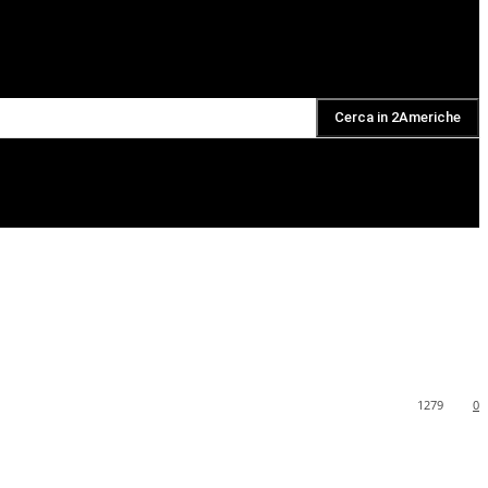
Cerca in 2Americhe
DAILY PODCAST
1279
0