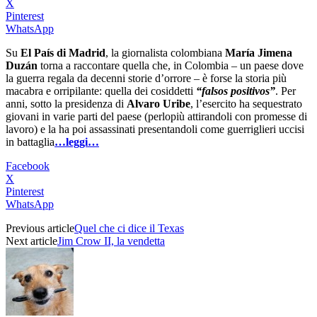
X
Pinterest
WhatsApp
Su
El País di Madrid
, la giornalista colombiana
María Jimena
Duzán
torna a raccontare quella che, in Colombia – un paese dove
la guerra regala da decenni storie d’orrore – è forse la storia più
macabra e orripilante: quella dei cosiddetti
“falsos positivos”
. Per
anni, sotto la presidenza di
Alvaro Uribe
, l’esercito ha sequestrato
giovani in varie parti del paese (perlopiù attirandoli con promesse di
lavoro) e la ha poi assassinati presentandoli come guerriglieri uccisi
in battaglia
…leggi…
Facebook
X
Pinterest
WhatsApp
Previous article
Quel che ci dice il Texas
Next article
Jim Crow II, la vendetta