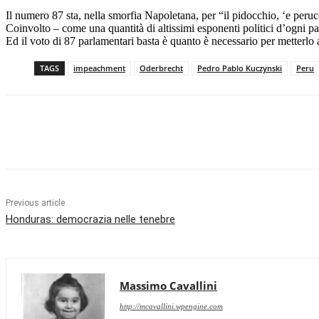
Il numero 87 sta, nella smorfia Napoletana, per “il pidocchio, ‘e peru
Coinvolto – come una quantità di altissimi esponenti politici d’ogni p
Ed il voto di 87 parlamentari basta è quanto è necessario per metterlo 
TAGS
impeachment
Oderbrecht
Pedro Pablo Kuczynski
Peru
Facebook
X
Pinterest
WhatsApp
Previous article
Honduras: democrazia nelle tenebre
Massimo Cavallini
http://mcavallini.wpengine.com