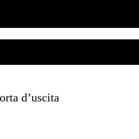
MESSICO
CUBA
CARIBE
BRASILE
SUD AMERICA
Sunday, August 9, 2026
orta d’uscita