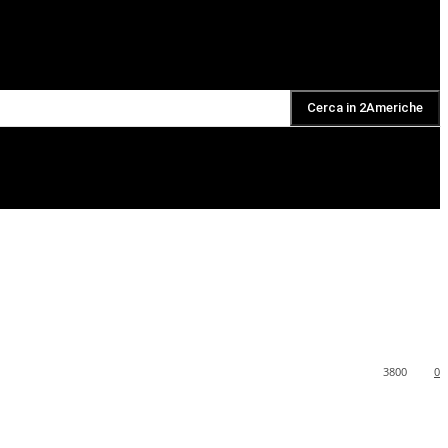
Cerca in 2Americhe
DAILY PODCAST
3800
0