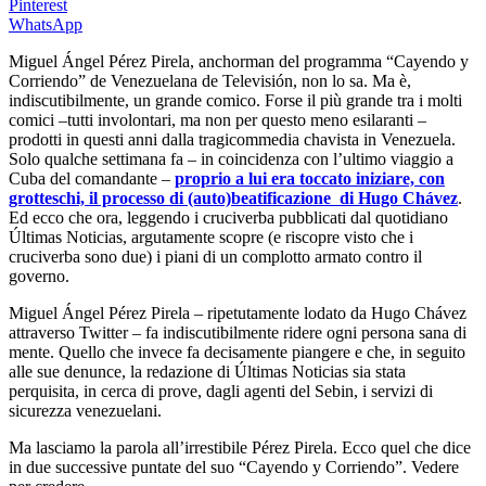
Pinterest
WhatsApp
Miguel Ángel Pérez Pirela, anchorman del programma “Cayendo y
Corriendo” de Venezuelana de Televisión, non lo sa. Ma è,
indiscutibilmente, un grande comico. Forse il più grande tra i molti
comici –tutti involontari, ma non per questo meno esilaranti –
prodotti in questi anni dalla tragicommedia chavista in Venezuela.
Solo qualche settimana fa – in coincidenza con l’ultimo viaggio a
Cuba del comandante –
proprio a lui era toccato iniziare, con
grotteschi, il processo di (auto)beatificazione di Hugo Chávez
.
Ed ecco che ora, leggendo i cruciverba pubblicati dal quotidiano
Últimas Noticias, argutamente scopre (e riscopre visto che i
cruciverba sono due) i piani di un complotto armato contro il
governo.
Miguel Ángel Pérez Pirela – ripetutamente lodato da Hugo Chávez
attraverso Twitter – fa indiscutibilmente ridere ogni persona sana di
mente. Quello che invece fa decisamente piangere e che, in seguito
alle sue denunce, la redazione di Últimas Noticias sia stata
perquisita, in cerca di prove, dagli agenti del Sebin, i servizi di
sicurezza venezuelani.
Ma lasciamo la parola all’irrestibile Pérez Pirela. Ecco quel che dice
in due successive puntate del suo “Cayendo y Corriendo”. Vedere