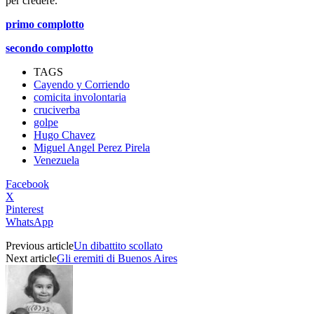
per credere.
primo complotto
secondo complotto
TAGS
Cayendo y Corriendo
comicita involontaria
cruciverba
golpe
Hugo Chavez
Miguel Angel Perez Pirela
Venezuela
Facebook
X
Pinterest
WhatsApp
Previous article
Un dibattito scollato
Next article
Gli eremiti di Buenos Aires