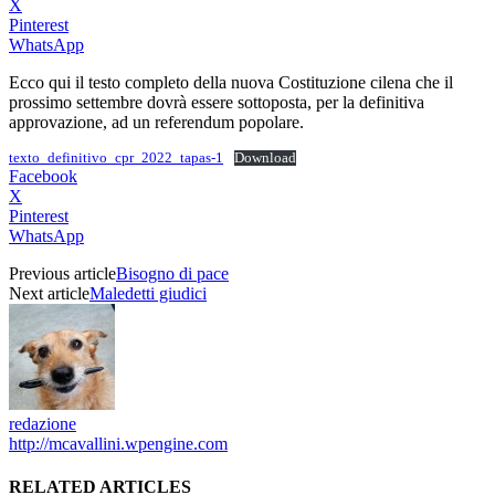
X
Pinterest
WhatsApp
Ecco qui il testo completo della nuova Costituzione cilena che il
prossimo settembre dovrà essere sottoposta, per la definitiva
approvazione, ad un referendum popolare.
texto_definitivo_cpr_2022_tapas-1
Download
Facebook
X
Pinterest
WhatsApp
Previous article
Bisogno di pace
Next article
Maledetti giudici
redazione
http://mcavallini.wpengine.com
RELATED ARTICLES