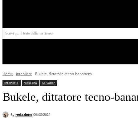
Aires
Scrivi qui il testo della tua ricerca
INIZIO
NORD AMERICA
AMERICA CENTRALE
Home
interviste
Bukele, dittatore tecno-bananero
interviste
rassegna
Salvador
Bukele, dittatore tecno-ban
By
redazione
09/08/2021
Facebook
X
Pinterest
WhatsApp