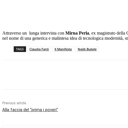
Attraverso un lunga intervista con
Mirna Perla
, ex magistrato della
nel nome di una generica e malintesa idea di tecnologica modernità, sta
TAGS
Claudia Fanti
Il Manifesto
Najib Bukele
Facebook
X
Pinterest
WhatsApp
Previous article
Alla faccia del “prima i poveri”