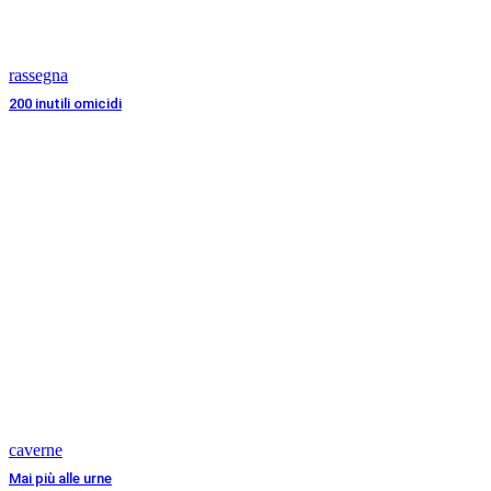
rassegna
200 inutili omicidi
caverne
Mai più alle urne