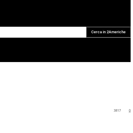
Cerca in 2Americhe
DAILY PODCAST
3817
0