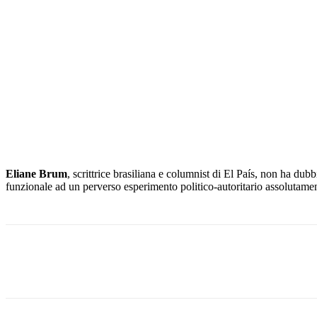
Eliane Brum
, scrittrice brasiliana e columnist di El País, non ha dubb
funzionale ad un perverso esperimento politico-autoritario assolutament
Facebook
X
Pinterest
WhatsApp