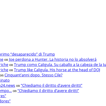
primo “desaparecido” di Trump
he
Joe perdona a Hunter. La historia no lo absolverá
on
riche
Trump como Caligula. Su caballo a la cabeza de la Ju
on
riche
Trump like Caligula. His horse at the head of DOJ
on
Cinquant’anni dopo. Stesso Cile?
on
sinato
fo24.news
“Chiediamo il diritto d’avere diritti”
on
empo...
“Chiediamo il diritto d’avere diritti”
on
res”
dores”