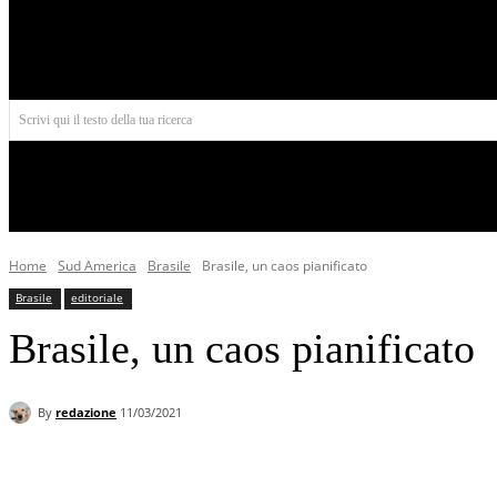
Aires
Scrivi qui il testo della tua ricerca
INIZIO
NORD AMERICA
AMERICA CENTRALE
Home
Sud America
Brasile
Brasile, un caos pianificato
Brasile
editoriale
Brasile, un caos pianificato
By
redazione
11/03/2021
Facebook
X
Pinterest
WhatsApp