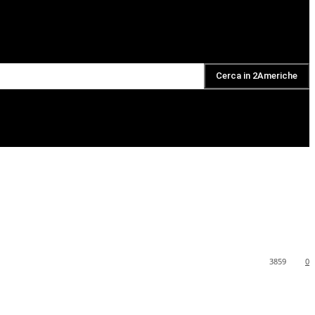
Cerca in 2Americhe
DAILY PODCAST
3859
0