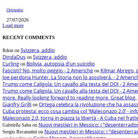
Orteguito
27/07/2026
Load more
RECENT COMMENTS
Svizzera, addio
Rdon
on
DindaDus
Svizzera, addio
on
Curling
Bolivia, autopsia d’un suicidio
on
Fascisti? No, molto peggio - 2 Americhe
Kilmar Abrego, 
on
Joe perdona Hunter. La Storia non lo assolverà. - 2 Americ
Trump come Caligola. Un cavallo alla testa del DOJ - 2 Ame
Trump come Caligola. Un cavallo alla testa del DOJ - 2 Ame
more. Really looking forward to reading more. Great blog.
Gianfry Grilli
Ortega celebra la rivoluzione che ha assas
on
Cuba protesta: ecco cosa cambia col ‘Maleconazo 2.0’ - in
Maleconazo 2.0, torna in piazza la libertà - A Cuba nel fratt
Nuovi mestieri in Messico: i “desenterrado
Gabriella Saba
on
Nuovi mestieri in Messico: i “desenterra
Sergio Recanatini
on