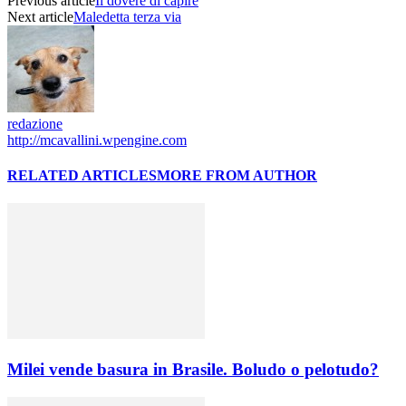
Previous article
Il dovere di capire
Next article
Maledetta terza via
redazione
http://mcavallini.wpengine.com
RELATED ARTICLES
MORE FROM AUTHOR
Milei vende basura in Brasile. Boludo o pelotudo?