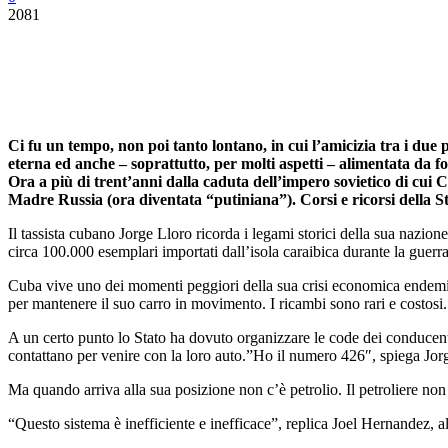
2081
Ci fu un tempo, non poi tanto lontano, in cui l’amicizia tra i due 
eterna ed anche – soprattutto, per molti aspetti – alimentata da f
Ora a più di trent’anni dalla caduta dell’impero sovietico di cui C
Madre Russia (ora diventata “putiniana”). Corsi e ricorsi della 
Il tassista cubano Jorge Lloro ricorda i legami storici della sua nazio
circa 100.000 esemplari importati dall’isola caraibica durante la guerr
Cuba vive uno dei momenti peggiori della sua crisi economica endemica,
per mantenere il suo carro in movimento. I ricambi sono rari e costosi. 
A un certo punto lo Stato ha dovuto organizzare le code dei conducent
contattano per venire con la loro auto.”Ho il numero 426″, spiega Jor
Ma quando arriva alla sua posizione non c’è petrolio. Il petroliere non
“Questo sistema è inefficiente e inefficace”, replica Joel Hernandez, al