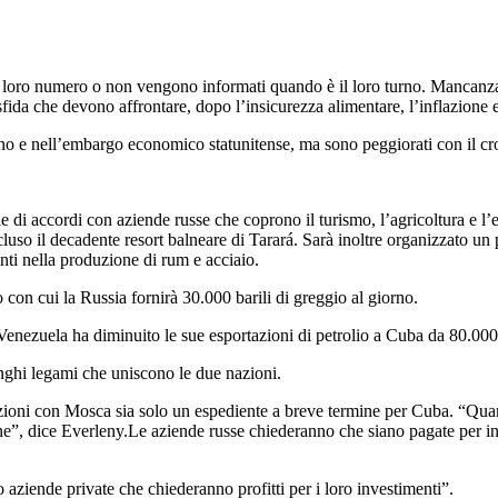
 loro numero o non vengono informati quando è il loro turno. Mancanza d
fida che devono affrontare, dopo l’insicurezza alimentare, l’inflazione e
rno e nell’embargo economico statunitense, ma sono peggiorati con il cr
i accordi con aziende russe che coprono il turismo, l’agricoltura e l’en
, incluso il decadente resort balneare di Tarará. Sarà inoltre organizzato u
enti nella produzione di rum e acciaio.
do con cui la Russia fornirà 30.000 barili di greggio al giorno.
enezuela ha diminuito le sue esportazioni di petrolio a Cuba da 80.000 
unghi legami che uniscono le due nazioni.
ni con Mosca sia solo un espediente a breve termine per Cuba. “Quando 
ine”, dice Everleny.Le aziende russe chiederanno che siano pagate per i
aziende private che chiederanno profitti per i loro investimenti”.