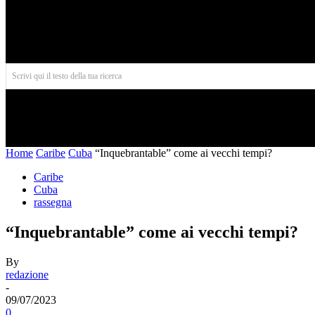
Aires
Scrivi qui il testo della tua ricerca
INIZIO
NORD AMERICA
AMERICA CENTRALE
Home
Caribe
Cuba
“Inquebrantable” come ai vecchi tempi?
Caribe
Cuba
rassegna
“Inquebrantable” come ai vecchi tempi?
By
redazione
-
09/07/2023
0