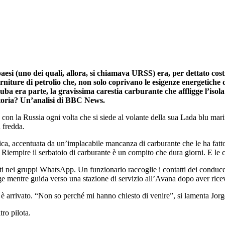
paesi (uno dei quali, allora, si chiamava URSS) era, per dettato cos
orniture di petrolio che, non solo coprivano le esigenze energetiche
uba era parte, la gravissima carestia carburante che affligge l’isol
Storia? Un’analisi di BBC News.
ne con la Russia ogni volta che si siede al volante della sua Lada blu mar
a fredda.
 accentuata da un’implacabile mancanza di carburante che le ha fatto ri
Riempire il serbatoio di carburante è un compito che dura giorni. E le cod
i nei gruppi WhatsApp. Un funzionario raccoglie i contatti dei conducen
ge mentre guida verso una stazione di servizio all’Avana dopo aver rice
 è arrivato. “Non so perché mi hanno chiesto di venire”, si lamenta Jorg
tro pilota.