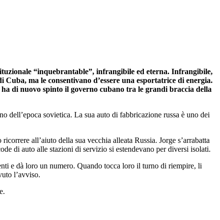
tituzionale “inquebrantable”, infrangibile ed eterna. Infrangibile,
 di Cuba, ma le consentivano d’essere una esportatrice di energia.
a ha di nuovo spinto il governo cubano tra le grandi braccia della
ino dell’epoca sovietica. La sua auto di fabbricazione russa è uno dei
correre all’aiuto della sua vecchia alleata Russia. Jorge s’arrabatta
e di auto alle stazioni di servizio si estendevano per diversi isolati.
ti e dà loro un numero. Quando tocca loro il turno di riempire, li
vuto l’avviso.
e.