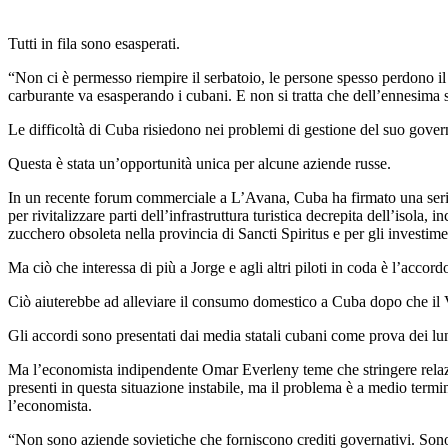
Tutti in fila sono esasperati.
“Non ci è permesso riempire il serbatoio, le persone spesso perdono il
carburante va esasperando i cubani. E non si tratta che dell’ennesima s
Le difficoltà di Cuba risiedono nei problemi di gestione del suo gove
Questa è stata un’opportunità unica per alcune aziende russe.
In un recente forum commerciale a L’Avana, Cuba ha firmato una serie d
per rivitalizzare parti dell’infrastruttura turistica decrepita dell’isola
zucchero obsoleta nella provincia di Sancti Spiritus e per gli investim
Ma ciò che interessa di più a Jorge e agli altri piloti in coda è l’accor
Ciò aiuterebbe ad alleviare il consumo domestico a Cuba dopo che il V
Gli accordi sono presentati dai media statali cubani come prova dei l
Ma l’economista indipendente Omar Everleny teme che stringere relazio
presenti in questa situazione instabile, ma il problema è a medio term
l’economista.
“Non sono aziende sovietiche che forniscono crediti governativi. Sono 