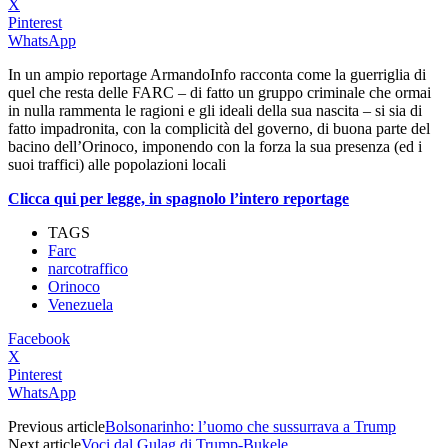
X
Pinterest
WhatsApp
In un ampio reportage ArmandoInfo racconta come la guerriglia di
quel che resta delle FARC – di fatto un gruppo criminale che ormai
in nulla rammenta le ragioni e gli ideali della sua nascita – si sia di
fatto impadronita, con la complicità del governo, di buona parte del
bacino dell’Orinoco, imponendo con la forza la sua presenza (ed i
suoi traffici) alle popolazioni locali
Clicca qui per legge, in spagnolo l’intero reportage
TAGS
Farc
narcotraffico
Orinoco
Venezuela
Facebook
X
Pinterest
WhatsApp
Previous article
Bolsonarinho: l’uomo che sussurrava a Trump
Next article
Voci dal Gulag di Trump-Bukele