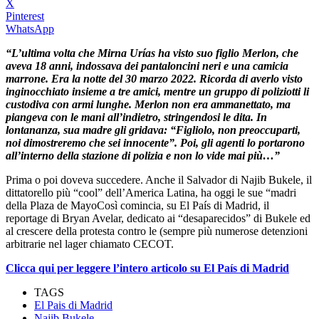
X
Pinterest
WhatsApp
“L’ultima volta che Mirna Urías ha visto suo figlio Merlon, che
aveva 18 anni, indossava dei pantaloncini neri e una camicia
marrone. Era la notte del 30 marzo 2022. Ricorda di averlo visto
inginocchiato insieme a tre amici, mentre un gruppo di poliziotti li
custodiva con armi lunghe. Merlon non era ammanettato, ma
piangeva con le mani all’indietro, stringendosi le dita. In
lontananza, sua madre gli gridava: “Figliolo, non preoccuparti,
noi dimostreremo che sei innocente”. Poi, gli agenti lo portarono
all’interno della stazione di polizia e non lo vide mai più…”
Prima o poi doveva succedere. Anche il Salvador di Najib Bukele, il
dittatorello più “cool” dell’America Latina, ha oggi le sue “madri
della Plaza de MayoCosì comincia, su El País di Madrid, il
reportage di Bryan Avelar, dedicato ai “desaparecidos” di Bukele ed
al crescere della protesta contro le (sempre più numerose detenzioni
arbitrarie nel lager chiamato CECOT.
Clicca qui per leggere l’intero articolo su El País di Madrid
TAGS
El Pais di Madrid
Najib Bukele