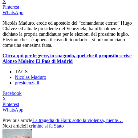
X
Pinterest
WhatsApp
Nicolàs Maduro, erede ed apostolo del “comandante eterno” Hugo
Chávez ed attuale presidente del Venezuela, ha ufficialmente
dichiato la propria candidatura per le elezioni del prossimo luglio.
Elezioni che – è appena il caso di ricordarlo – si preannunciano
come una ennesima farsa.
Clicca qui per leggere, in spagnolo, quel che il proposito scrive
Alonso Moleiro El País di Madrid
TAGS
Nicolas Maduro
presidenziali
Facebook
X
Pinterest
WhatsApp
Previous article
La tragedia di Haiti: sotto la violenza, niente…
Next article
Il crimine si fa Stato