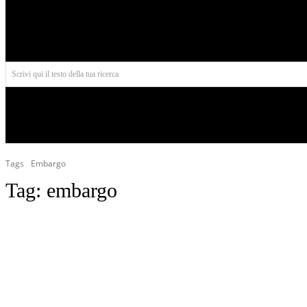
Aires
Scrivi qui il testo della tua ricerca
INIZIO
NORD AMERICA
AMERICA CENTRALE
Tags
Embargo
Tag:
embargo