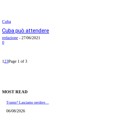
Cuba
Cuba può attendere
redazione
-
27/06/2021
0
1
2
3
Page 1 of 3
MOST READ
Trump? Lasciamo perdere…
06/08/2026