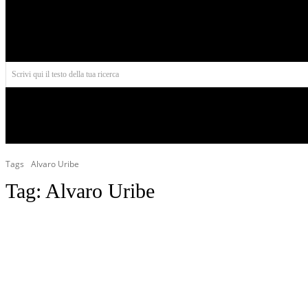
Aires
Scrivi qui il testo della tua ricerca
INIZIO
NORD AMERICA
AMERICA CENTRALE
Tags
Alvaro Uribe
Tag:
Alvaro Uribe