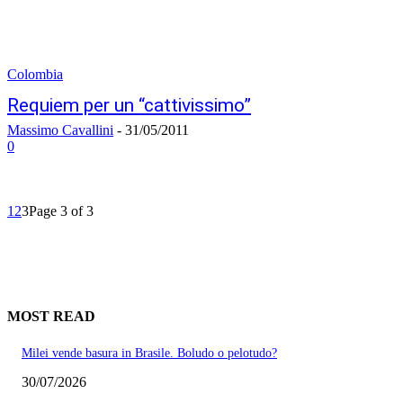
Colombia
Requiem per un “cattivissimo”
Massimo Cavallini
-
31/05/2011
0
1
2
3
Page 3 of 3
MOST READ
Milei vende basura in Brasile. Boludo o pelotudo?
30/07/2026