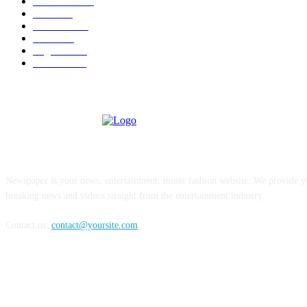
Venezuela
189
Cuba
125
editoriale
112
Brasile
98
Argentina
95
Colombia
81
ABOUT US
Newspaper is your news, entertainment, music fashion website. We provide yo
breaking news and videos straight from the entertainment industry.
Contact us:
contact@yoursite.com
FOLLOW US