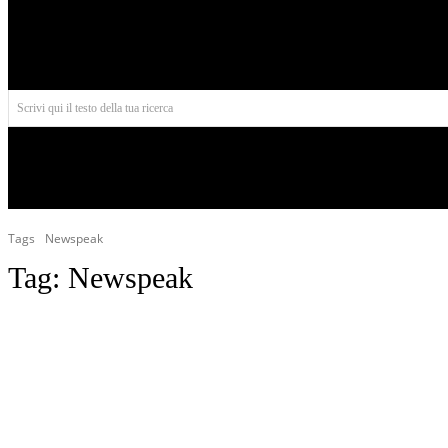
Aires
Scrivi qui il testo della tua ricerca
INIZIO
NORD AMERICA
AMERICA CENTRALE
Tags
Newspeak
Tag:
Newspeak