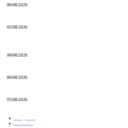
06/08/2026
Chi non m’ama non entra
05/08/2026
POPULAR POSTS
Via alla trumpsizione
08/08/2026
Trump? Lasciamo perdere…
06/08/2026
Chi non m’ama non entra
05/08/2026
POPULAR CATEGORY
rassegna
532
U.S.A.
480