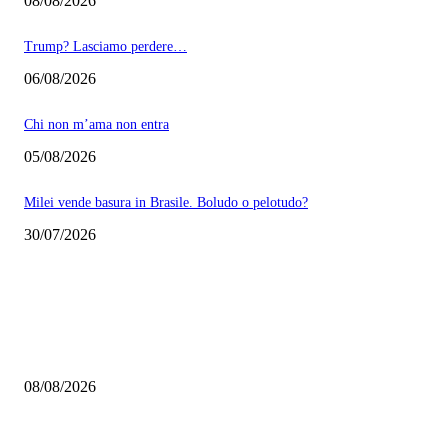
08/08/2026
Trump? Lasciamo perdere…
06/08/2026
Chi non m’ama non entra
05/08/2026
Milei vende basura in Brasile. Boludo o pelotudo?
30/07/2026
EDITOR PICKS
Via alla trumpsizione
08/08/2026
Trump? Lasciamo perdere…